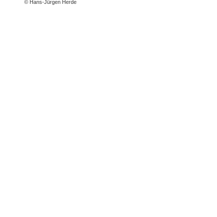
© Hans-Jürgen Herde