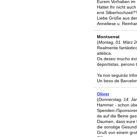
Eurem Vorhaben im 
Hattet Ihr nicht auc
erst Silberhochzeit?
Liebe Grüße aus d
Anneliese u. Reinha
Montserrat
(
Montag, 01. März 2
Realmente fantástic
atlética.
Os deseo mucho éxit
deportistas, perono 
Ya nos seguirás info
Un beso de Barcelo
Oliver
(
Donnerstag, 14. Ja
Hammer - schon übe
Spenden-/Sponsorenge
da auf die Beine gest
Daumen, dass eure 
die sonstige Gesundhe
Gruß von einem gro