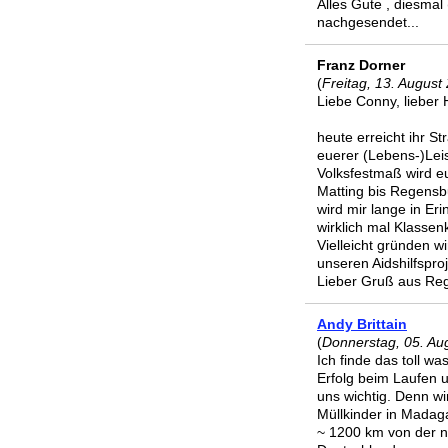
Alles Gute , diesmal
nachgesendet...
Franz Dorner
(
Freitag, 13. August
Liebe Conny, lieber 
heute erreicht ihr S
euerer (Lebens-)Leis
Volksfestmaß wird e
Matting bis Regensb
wird mir lange in Er
wirklich mal Klassen
Vielleicht gründen w
unseren Aidshilfspro
Lieber Gruß aus Re
Andy Brittain
(
Donnerstag, 05. Au
Ich finde das toll w
Erfolg beim Laufen
uns wichtig. Denn wi
Müllkinder in Madag
~ 1200 km von der nö