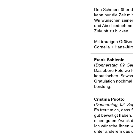
Den Schmerz über de
kann nur die Zeit mi
Wir wünschen seiner
und Abschiednehmen 
Zukunft zu blicken.
Mit traurigen Grüße
Cornelia + Hans-Jü
Frank Schienle
(
Donnerstag, 09. Se
Das obere Foto wo H
kaputtlachen. Sowas 
Gratulation nochmal 
Leistung.
Cristina Priotto
(
Donnerstag, 02. Se
Es freut mich, dass S
gut bewältigt haben, 
einen guten Zweck 
Ich wünsche Ihnen we
unter anderem das üb