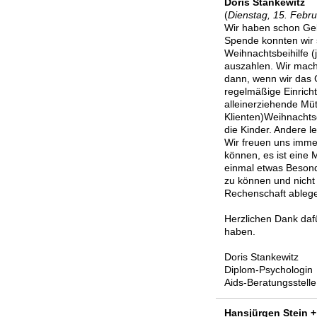
Doris Stankewitz
(
Dienstag, 15. Febr
Wir haben schon Ge
Spende konnten wir 
Weihnachtsbeihilfe (
auszahlen. Wir mac
dann, wenn wir das G
regelmäßige Einrich
alleinerziehende Müt
Klienten)Weihnachts
die Kinder. Andere l
Wir freuen uns imme
können, es ist eine M
einmal etwas Besond
zu können und nicht 
Rechenschaft ableg
Herzlichen Dank daf
haben.
Doris Stankewitz
Diplom-Psychologin
Aids-Beratungsstell
Hansjürgen Stein +