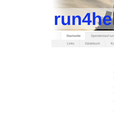
run4he
Startseite
Spendenlauf run
Links
Gästebuch
Ko