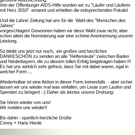
gerufene Auszeichnung:
Von der Offenburger AIDS-Hilfe wurden wir zu "Läufer und Läuferin
mit Herz 2010"
ernannt und erhielten die entsprechenden Pokale!
Und die Lahrer Zeitung hat uns für die
Wahl des "Menschen des
Jahres"
vorgeschlagen! Gewonnen haben wir diese Wahl zwar nicht, aber
schon allein die Nominierung war eine schöne Anerkennung unserer
Leistung.
So bleibt uns jetzt nur noch,
ein großes und herzliches
DANKESCHÖN zu senden an alle "Helfersleute" zwischen Baden
und Niederbayern, die zu diesem tollen Erfolg beigetragen haben !!!
Es hat uns wirklich sehr gefreut, dass Sie mit dabei waren, egal in
welcher Form ...
Wiederholbar ist eine Aktion in dieser Form keinesfalls
- aber sicher
lassen wir uns wieder mal was einfallen, um Leute zum Laufen und
Spenden zu bringen! :-) Daher als letztes unsere Drohung:
Sie hören wieder von uns!
Wir melden uns wieder!!
Bis dahin - sportlich-herzliche Grüße
Conny + Hans Herde