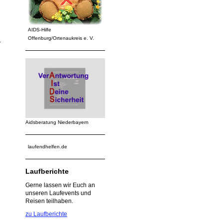
AIDS-Hilfe
Offenburg/Ortenaukreis e. V.
Aidsberatung Niederbayern
laufendhelfen.de
Laufberichte
Gerne lassen wir Euch an
unseren Laufevents und
Reisen teilhaben.
zu Laufberichte