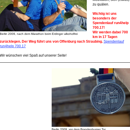
zu quälen.
Wichtig ist uns
besonders der
Spendenlauf run4help
700.17!
Wir werden dabei 700
Berlin 2009, nach dem Marathon beim Erdinger alkoholfrei
km in 17 Tagen
zurücklegen. Der Weg führt uns von Offenburg nach Straubing.
Spendenlauf
run4help 700.17
Wir wünschen viel Spaß auf unserer Seite!
Berlin 2009, vor dem Brandenburger Tor