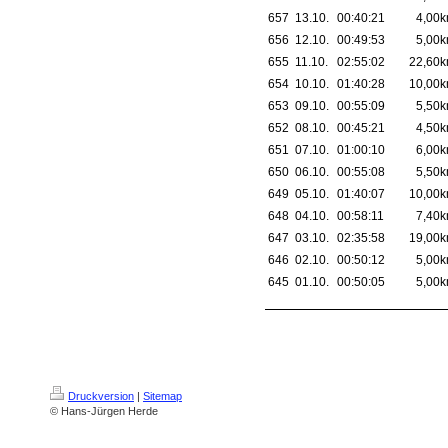
657
13.10.
00:40:21
4,00
656
12.10.
00:49:53
5,00
655
11.10.
02:55:02
22,60
654
10.10.
01:40:28
10,00
653
09.10.
00:55:09
5,50
652
08.10.
00:45:21
4,50
651
07.10.
01:00:10
6,00
650
06.10.
00:55:08
5,50
649
05.10.
01:40:07
10,00
648
04.10.
00:58:11
7,40
647
03.10.
02:35:58
19,00
646
02.10.
00:50:12
5,00
645
01.10.
00:50:05
5,00
Druckversion
|
Sitemap
© Hans-Jürgen Herde