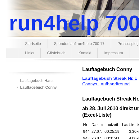
run4help 700
Startseite
Spendenlauf run4help 700.17
Pressespieg
Links
Gästebuch
Kontakt
Impressum
Lauftagebuch Conny
Lauftagebuch Streak Nr. 1
Lauftagebuch Hans
Connys Laufbandfreund
Lauftagebuch Conny
Lauftagebuch Streak Nr.
ab 28. Juli 2010 direkt
(Excel-Liste)
Nr.
Datum
Laufzeit
Laufstrec
944
27.07.
00:25:19
3,30
943
26.07.
00:31:41
4,00