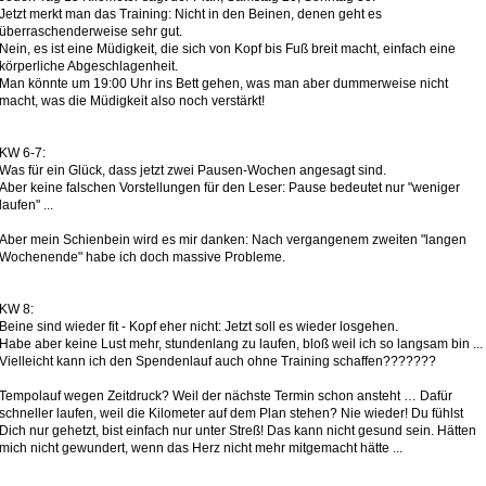
Jetzt merkt man das Training: Nicht in den Beinen, denen geht es
überraschenderweise sehr gut.
Nein, es ist eine Müdigkeit, die sich von Kopf bis Fuß breit macht, einfach eine
körperliche Abgeschlagenheit.
Man könnte um 19:00 Uhr ins Bett gehen, was man aber dummerweise nicht
macht, was die Müdigkeit also noch verstärkt!
KW 6-7:
Was für ein Glück, dass jetzt zwei Pausen-Wochen angesagt sind.
Aber keine falschen Vorstellungen für den Leser: Pause bedeutet nur "weniger
laufen" ...
Aber mein Schienbein wird es mir danken: Nach vergangenem zweiten "langen
Wochenende" habe ich doch massive Probleme.
KW 8:
Beine sind wieder fit - Kopf eher nicht: Jetzt soll es wieder losgehen.
Habe aber keine Lust mehr, stundenlang zu laufen, bloß weil ich so langsam bin ...
Vielleicht kann ich den Spendenlauf auch ohne Training schaffen???????
Tempolauf wegen Zeitdruck? Weil der nächste Termin schon ansteht … Dafür
schneller laufen, weil die Kilometer auf dem Plan stehen? Nie wieder! Du fühlst
Dich nur gehetzt, bist einfach nur unter Streß! Das kann nicht gesund sein. Hätten
mich nicht gewundert, wenn das Herz nicht mehr mitgemacht hätte ...