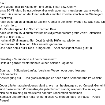
KW 9:
Und wieder mal 15 Kilometer - und so läuft man bzw. Conny:
erste 30 Minuten: Es tut sowieso alles weh, aber man muss ja erst warm werden.
dann: Das Ziehen an der Innenseite des rechten Knöchels hoch in die Wade geht
nicht weg.
nach weiteren 15 Minuten: Ist das ein Krampf in der linken Wade? So was hatte ich
ja noch nie ...
15 Minuten später: Ein Stich im rechten Knie.
nach weiteren 15 Minuten: Warum drückt jetzt der rechte große Zeh? Hoffentlich
wird er nicht blau ...
nochmal 15 Minuten später: Jetzt fängt die Hüfte mal wieder an.
die weiteren 60 Minuten: Alles einfach ignorieren ...
Und nach dem Lauf: Etwas Rumgeeiere ... Aber sonst geht es mir gut! :-))
Samstag = 3-Stunden-Lauf bei Schneesturm:
Hatte die ganzen Wintermonate keinen solchen Tag dabei ...
Sonntag = 4-Stunden-Lauf auf vereisten Wegen oder geschlossener
Schneedecke:
Anstrengung pur ... Und gratis dazu gab es noch einen Sonnenbrand im Gesicht ...
Jeder Läufer hat sein eigenes Mantra, wie man heutzutage so schön sagt. Gemeint
sind diese kurzen Powersätze, die jeder für sich ständig wiederholt – sei es, um
sich beim Training zu motivieren oder um konzentriert zu bleiben.
Samstag und Sonntag hatte ich nur dieses: Ab morgen habe ich Pause - Pause -
Pause!