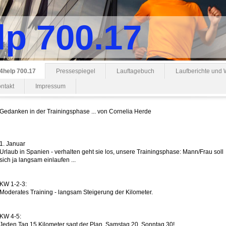
lp 700.17
4help 700.17
Pressespiegel
Lauftagebuch
Laufberichte und
ntakt
Impressum
Gedanken in der Trainingsphase ... von Cornelia Herde
1. Januar
Urlaub in Spanien - verhalten geht sie los, unsere Trainingsphase: Mann/Frau soll
sich ja langsam einlaufen ...
KW 1-2-3:
Moderates Training - langsam Steigerung der Kilometer.
KW 4-5:
Jeden Tag 15 Kilometer sagt der Plan, Samstag 20, Sonntag 30!