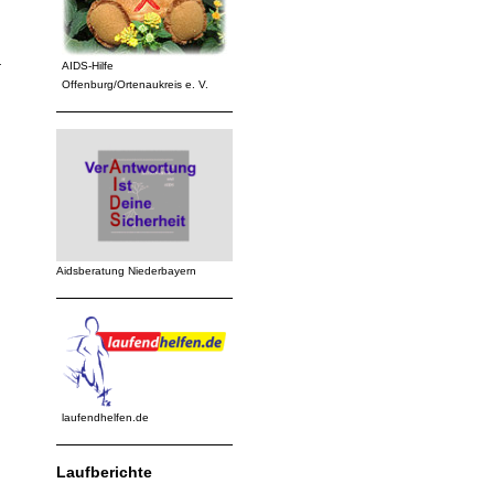
AIDS-Hilfe
r
Offenburg/Ortenaukreis e. V.
Aidsberatung Niederbayern
laufendhelfen.de
Laufberichte