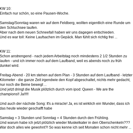
KW 10:
Einfach nur schön, so eine Pausen-Woche.
Samstag/Sonntag waren wir auf dem Feldberg, wollten eigentlich eine Runde um
den Schluchsee laufen.
Aber nach dem neuen Schneefall haben wir uns dagegen entschieden.
Und es war toll: Keine Laufsachen im Gepäck. Man fühlt sich richtig frei ...
KW 11:
Schon anstrengend - nach jedem Arbeitstag noch mindestens 2 1/2 Stunden zu
laufen - und ich immer noch auf dem Laufband, weil es abends noch zu früh
dunkel wird.
Freitag-Abend - 20 km stehen auf dem Plan - 3 Stunden auf dem Laufband - letzter
Kilometer - die ganze Zeit irgendwie den Kopf abgeschaltet, nichts mehr gedacht,
nur noch die Beine bewegt ...
Und jetzt dringt die Musik plötzlich durch vom ipod: Queen - We are the
champions!! Ja!!!!!
Und auch der nächste Song: It's a miracle! Ja, es ist wirklich ein Wunder, dass ich
das heute wieder geschafft habe
Samstag = 3 Stunden und Sonntag = 4 Stunden durch den Frühling.
Und warum habe ich jetzt plötzlich wieder Muskelkater in den Oberschenkeln???
War doch alles wie gewohnt?! So was kenne ich seit Monaten schon nicht mehr ...