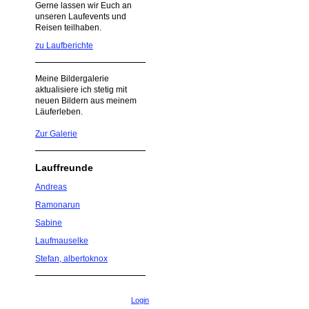
Gerne lassen wir Euch an
unseren Laufevents und
Reisen teilhaben.
zu Laufberichte
Meine Bildergalerie
aktualisiere ich stetig mit
neuen Bildern aus meinem
Läuferleben.
Zur Galerie
Lauffreunde
Andreas
Ramonarun
Sabine
Laufmauselke
Stefan, albertoknox
Login