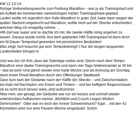
KW 12-13-14:
Ruhige Vorbereitungswoche zum Freiburg-Marathon – war ja als Trainingslauf und
als Auftakt der kommenden zweiwöchigen harten Trainingsphase geplant.
Laufen wollte ich eigentlich den Halb-Marathon in guter Zeit, habe dann wegen de
späten Startzeit umgebucht auf Marathon, wollte mich auf der Strecke entscheiden,
welchen Weg ich endgültig nehme …
HM-Zeit war super und so dachte ich mir, die zweite Hälfte ruhig angehen zu
lassen. Daraus wurde nichts: Aus dem geplanten HM-Trainingslauf ist dann doch
ein M-Dauer-Tempolauf geworden mit persönlichen Bestzeiten!
Was zeigt: Isch brauche gar kein Tempotraining!!
J
Nur die langen langsamen
Laufeinheiten bringen’s!
Und was bin ich froh, dass die Ostertage vorbei sind: Gleich nach dem Tempo-
Marathon eine starke Trainingswoche und dann vier Tage hintereinander je 30 km
– das tut weh! Und gleich wieder eine harte Woche und als Krönung am Sonntag
dann einen Privat-Marathon durch den Offenburger Stadtwald!
Ganz kurz kam der Gedanke nach der Hälfte der Strecke – und Zwischenstation
am Auto mit Nachladen von Essen und Trinken – und bei heftigem Regenschauer,
ob es nicht doch besser wäre, jetzt aufzuhören …
Aber nein, wie gesagt, der Gedanke war nur ein kurzes und schnell wieder
unterdrücktes Aufbäumen meiner „Wohlfühl-und-Couch-Liegen-Wollen-
Gehirnzellen“. Oder war es doch der innere Schweinehund? Egal …mit den 42
Kilometern wird nun eine Pausen-Woche eingeläutet. Schön.